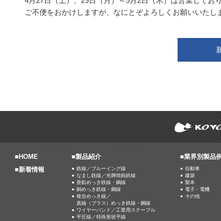
4月27日（土）、29日（月）～5月2日（木）は営業してお
ご不便をおかけしますが、なにとぞよろしくお願いいたし
■
HOME
■製品紹介
■業界別製品
■
新着情報
鉄線／ブルーイング線
自動車
なまし鉄線／光輝焼鈍鉄線
建築
亜鉛めっき鉄線・鋼線
製本
銅めっき鉄線・鋼線
電子・電機
複合めっき線／
その他
真鍮（ブラス）めっき鉄線・鋼線
ワイヤーバンド／工業用ステープル
平圧線／特殊形状平線