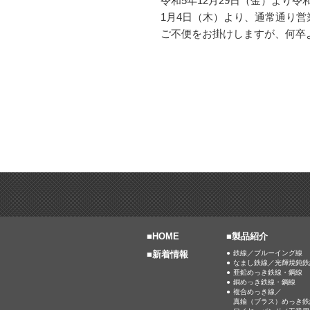
令和5年12月29日（金）より
1月4日（木）より、通常通り営
ご不便をお掛けしますが、何卒
■
HOME
■製品紹介
■
新着情報
鉄線／ブルーイング線
なまし鉄線／光輝焼鈍鉄
亜鉛めっき鉄線・鋼線
銅めっき鉄線・鋼線
複合めっき線／
真鍮（ブラス）めっき鉄