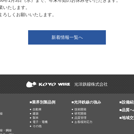
令和6年1月3日（水）まで、年末年始のお休みをいただきます。
業いたします。
よろしくお願いいたします。
新着情報一覧へ
■業界別製品例
■光洋鉄線の強み
■
設備紹
自動車
技術開発
■
品質へ
線
建築
研究開発
■
地域交
製本
品質管理
電子・電機
お客様対応力
その他
線・鋼線