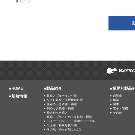
ました。
■
HOME
■製品紹介
■業界別製品
■
新着情報
鉄線／ブルーイング線
自動車
なまし鉄線／光輝焼鈍鉄線
建築
亜鉛めっき鉄線・鋼線
製本
銅めっき鉄線・鋼線
電子・電機
複合めっき線／
その他
真鍮（ブラス）めっき鉄線・鋼線
ワイヤーバンド／工業用ステープル
平圧線／特殊形状平線
その他（めっき加工など）